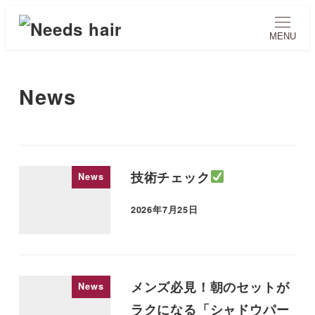
メ
イ
MENU
ン
コ
News
ン
テ
ン
ツ
へ
技術チェック
News
移
2026年7月25日
動
投稿日
メンズ必見！朝のセットが
News
ラクになる「シャドウパー